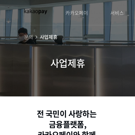
카카오페이
서비스
문의
사업제휴
고객센터
경영정보
카카오페이의 ESG
소비자보호
공시정보
공동인증
생활하
보도자
환경
주주구성
소비자보호
소개
환경경
송금
이사회
민원접수
전략
기후변화
결제
사업제휴
정관
대외성과
금융정보
멤버십
기업지배구조
상품공시
전 국민이 사랑하는 
금융플랫폼,
카카오페이와 함께 